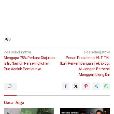
799
Navigasi
Pos sebelumnya
Pos selanjutnya
Mengapa 75% Perkara Diajukan
Pesan Presiden di HUT TNI:
pos
Istri, Namun Perselingkuhan
Ikuti Perkembangan Teknologi,
Pria Adalah Pemicunya
AI. Jangan Berhenti
Menggembleng Diri
Baca Juga