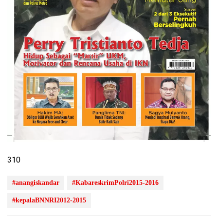
310
#anangiskandar
#KabareskrimPolri2015-2016
#kepalaBNNRI2012-2015