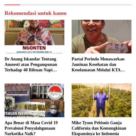
Rekomendasi untuk kamu
Dr Anang Iskandar Tentang
Partai Perindo Menawarkan
Amnesti atau Pengampunan
Jaminan Kesehatan dan
Terhadap 40 Ribuan Napi
Keselamatan Melalui KTA
Penyalah guna
Berasuransi
Apa Benar di Masa Covid 19
Mike Tyson Pebisnis Ganja
Prevalensi Penyalahgunaan
California dan Kemungkinan
Narkotika Naik?
Ekspansinya ke Indonesia