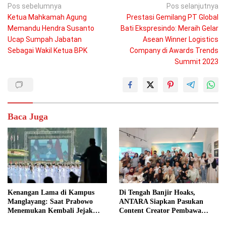
Navigasi
Pos sebelumnya
Pos selanjutnya
Ketua Mahkamah Agung
Prestasi Gemilang PT Global
pos
Memandu Hendra Susanto
Bati Ekspresindo: Meraih Gelar
Ucap Sumpah Jabatan
Asean Winner Logistics
Sebagai Wakil Ketua BPK
Company di Awards Trends
Summit 2023
Baca Juga
Kenangan Lama di Kampus
Di Tengah Banjir Hoaks,
Manglayang: Saat Prabowo
ANTARA Siapkan Pasukan
Menemukan Kembali Jejak
Content Creator Pembawa
Sejarah IPDN
Perubahan