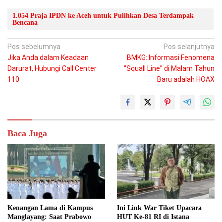
1.054 Praja IPDN ke Aceh untuk Pulihkan Desa Terdampak
Bencana
Navigasi
Pos sebelumnya
Pos selanjutnya
Jika Anda dalam Keadaan
BMKG: Informasi Fenomena
pos
Darurat, Hubungi Call Center
“Squall Line” di Malam Tahun
110
Baru adalah HOAX
Baca Juga
Kenangan Lama di Kampus
Ini Link War Tiket Upacara
Manglayang: Saat Prabowo
HUT Ke-81 RI di Istana