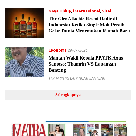
Gaya Hidup
,
internasional
,
viral
30/07/2026
The GlenAllachie Resmi Hadir di
Indonesia: Ketika Single Malt Peraih
Gelar Dunia Menemukan Rumah Baru
Ekonomi
29/07/2026
Mantan Wakil Kepala PPATK Agus
Santoso: Thamrin VS Lapangan
Banteng
THAMRIN VS LAPANGAN BANTENG
Selengkapnya