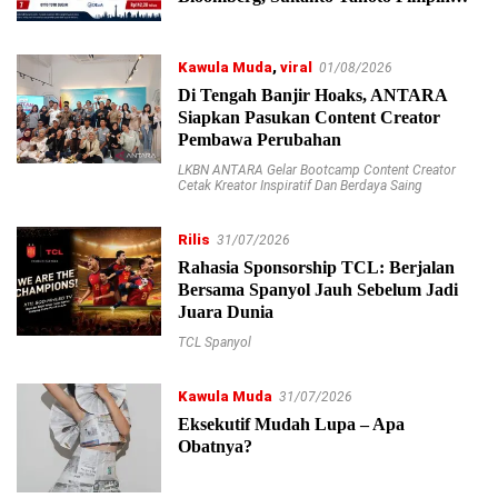
Peringkat Nasional
Kawula Muda
,
viral
01/08/2026
Di Tengah Banjir Hoaks, ANTARA
Siapkan Pasukan Content Creator
Pembawa Perubahan
LKBN ANTARA Gelar Bootcamp Content Creator
Cetak Kreator Inspiratif Dan Berdaya Saing
Rilis
31/07/2026
Rahasia Sponsorship TCL: Berjalan
Bersama Spanyol Jauh Sebelum Jadi
Juara Dunia
TCL Spanyol
Kawula Muda
31/07/2026
Eksekutif Mudah Lupa – Apa
Obatnya?