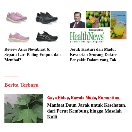
Review Asics Novablast 6:
Jeruk Kasturi dan Madu:
Sepatu Lari Paling Empuk dan
Kesaksian Seorang Dokter
Membal?
Penyakit Dalam yang Tak
Pernah Dilupakannya
Konvergensi
Berita Terbaru
Majalah
MATRA
Gaya Hidup
,
Kawula Muda
,
Komunitas
07/08/2026
Manfaat Daun Jarak untuk Kesehatan,
dari Perut Kembung hingga Masalah
Kulit