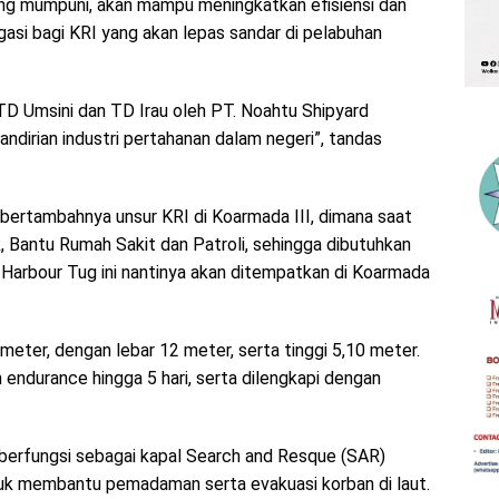
ang mumpuni, akan mampu meningkatkan efisiensi dan
asi bagi KRI yang akan lepas sandar di pelabuhan
TD Umsini dan TD Irau oleh PT. Noahtu Shipyard
ndirian industri pertahanan dalam negeri”, tandas
ertambahnya unsur KRI di Koarmada III, dimana saat
k, Bantu Rumah Sakit dan Patroli, sehingga dibutuhkan
 Harbour Tug ini nantinya akan ditempatkan di Koarmada
meter, dengan lebar 12 meter, serta tinggi 5,10 meter.
endurance hingga 5 hari, serta dilengkapi dengan
 berfungsi sebagai kapal Search and Resque (SAR)
ntuk membantu pemadaman serta evakuasi korban di laut.