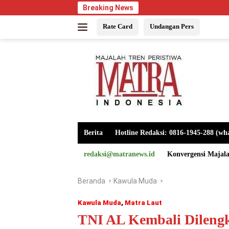
Langsung
Breaking News
ke
Rate Card
Undangan Pers
konten
Berita
Hotline Redaksi: 0816-1945-288 (wh
redaksi@matranews.id
Konvergensi Majal
Beranda
Kawula Muda
Kawula Muda
,
Matra Laut
TNI AL Kembali Dileng