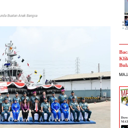
Tunda Buatan Anak Bangsa
Bac
Kli
Bul
MAJ