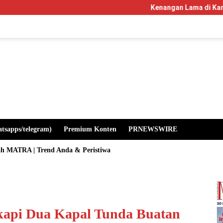
Kenangan Lama di Kampus Manglayang: Sa
atsapps/telegram)
Premium Konten
PRNEWSWIRE
ah MATRA | Trend Anda & Peristiwa
kapi Dua Kapal Tunda Buatan