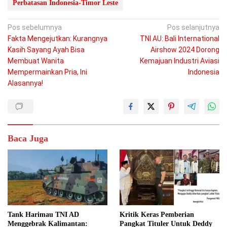
Perbatasan Indonesia-Timor Leste
Navigasi
Pos sebelumnya
Pos selanjutnya
Fakta Mengejutkan: Kurangnya
TNI AU: Bali International
pos
Kasih Sayang Ayah Bisa
Airshow 2024 Dorong
Membuat Wanita
Kemajuan Industri Aviasi
Mempermainkan Pria, Ini
Indonesia
Alasannya!
Baca Juga
Tank Harimau TNI AD
Kritik Keras Pemberian
Menggebrak Kalimantan:
Pangkat Tituler Untuk Deddy