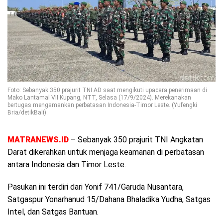
Foto: Sebanyak 350 prajurit TNI AD saat mengikuti upacara penerimaan di
Mako Lantamal VII Kupang, NTT, Selasa (17/9/2024). Merekanakan
bertugas mengamankan perbatasan Indonesia-Timor Leste. (Yufengki
Bria/detikBali).
MATRANEWS.ID
– Sebanyak 350 prajurit TNI Angkatan
Darat dikerahkan untuk menjaga keamanan di perbatasan
antara Indonesia dan Timor Leste.
Pasukan ini terdiri dari Yonif 741/Garuda Nusantara,
Satgaspur Yonarhanud 15/Dahana Bhaladika Yudha, Satgas
Intel, dan Satgas Bantuan.