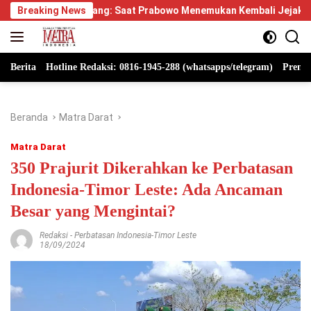
Langsung
glayang: Saat Prabowo Menemukan Kembali Jejak Sejarah IPDN
Breaking News
ke
konten
Berita
Hotline Redaksi: 0816-1945-288 (whatsapps/telegram)
Premi
Beranda
Matra Darat
Matra Darat
350 Prajurit Dikerahkan ke Perbatasan
Indonesia-Timor Leste: Ada Ancaman
Besar yang Mengintai?
Redaksi
-
Perbatasan Indonesia-Timor Leste
18/09/2024