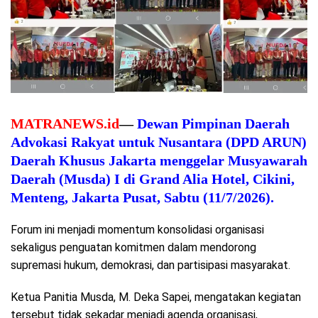
MATRANEWS.id
—
Dewan Pimpinan Daerah
Advokasi Rakyat untuk Nusantara (DPD ARUN)
Daerah Khusus Jakarta menggelar Musyawarah
Daerah (Musda) I di Grand Alia Hotel, Cikini,
Menteng, Jakarta Pusat, Sabtu (11/7/2026).
Forum ini menjadi momentum konsolidasi organisasi
sekaligus penguatan komitmen dalam mendorong
supremasi hukum, demokrasi, dan partisipasi masyarakat.
Ketua Panitia Musda, M. Deka Sapei, mengatakan kegiatan
tersebut tidak sekadar menjadi agenda organisasi,