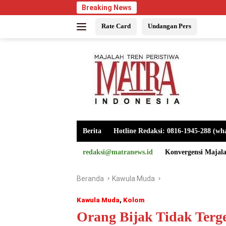
Langsung
Breaking News
ke
Rate Card
Undangan Pers
konten
Berita
Hotline Redaksi: 0816-1945-288 (wh
redaksi@matranews.id
Konvergensi Majal
Beranda
Kawula Muda
Kawula Muda
,
Kolom
Orang Bijak Tidak Terge