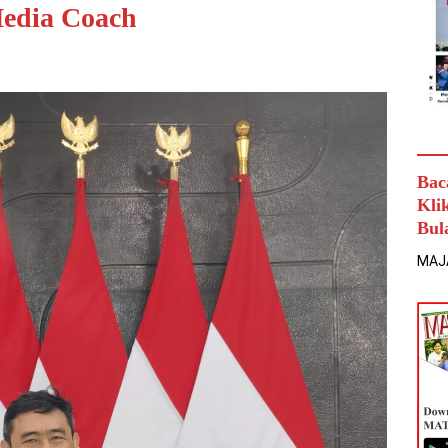
Media Coach
Bac
Kli
Bul
MAJ