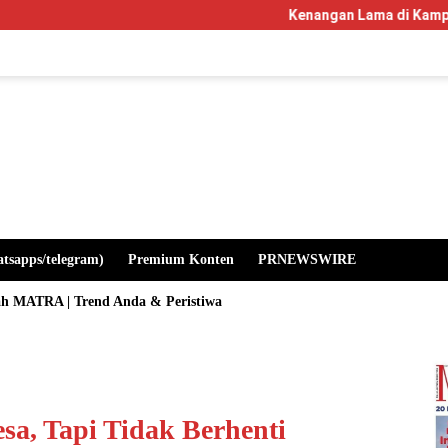
Kenangan Lama di Kampus Manglayang: Saat
atsapps/telegram)
Premium Konten
PRNEWSWIRE
ah MATRA | Trend Anda & Peristiwa
sa, Tapi Tidak Berhenti