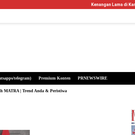
Kenangan Lama di Kampus Manglayan
atsapps/telegram)
Premium Konten
PRNEWSWIRE
ah MATRA | Trend Anda & Peristiwa