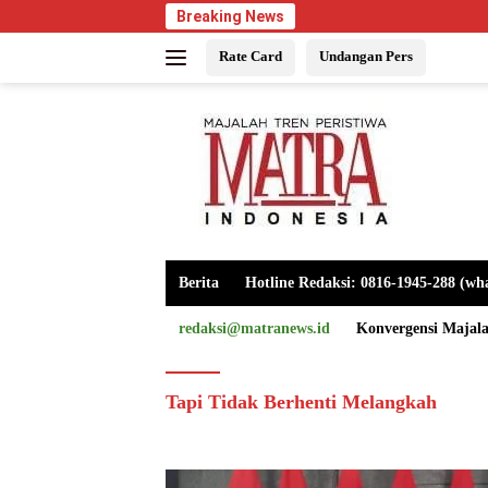
Langsung
Breaking News
ke
Rate Card
Undangan Pers
konten
Berita
Hotline Redaksi: 0816-1945-288 (wh
redaksi@matranews.id
Konvergensi Majal
Tapi Tidak Berhenti Melangkah