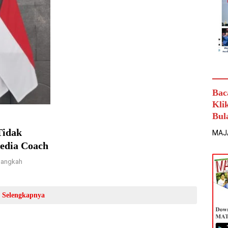
Bac
Kli
Bul
Tidak
MAJ
Media Coach
elangkah
Selengkapnya