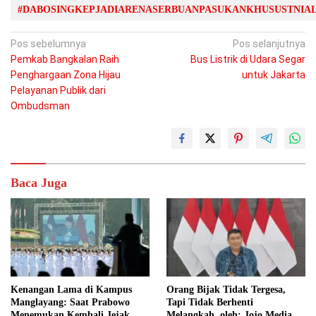
#DABOSINGKEPJADIARENASERBUANPASUKANKHUSUSTNIA
Navigasi
Pos sebelumnya
Pos selanjutnya
Pemkab Bangkalan Raih
Bus Listrik di Udara Segar
pos
Penghargaan Zona Hijau
untuk Jakarta
Pelayanan Publik dari
Ombudsman
Baca Juga
Kenangan Lama di Kampus
Orang Bijak Tidak Tergesa,
Manglayang: Saat Prabowo
Tapi Tidak Berhenti
Menemukan Kembali Jejak
Melangkah, oleh: Jojo Media