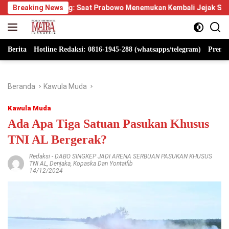
Langsung
: Saat Prabowo Menemukan Kembali Jejak Sejarah IPDN
Breaking News
Be
ke
konten
Berita
Hotline Redaksi: 0816-1945-288 (whatsapps/telegram)
Premi
Beranda
Kawula Muda
Kawula Muda
Ada Apa Tiga Satuan Pasukan Khusus
TNI AL Bergerak?
Redaksi
-
DABO SINGKEP JADI ARENA SERBUAN PASUKAN KHUSUS
TNI AL
,
Denjaka
,
Kopaska Dan Yontaifib
14/12/2024