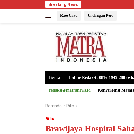
Langsung
Breaking News
ke
Rate Card
Undangan Pers
konten
Berita
Hotline Redaksi: 0816-1945-288 (wh
redaksi@matranews.id
Konvergensi Majal
Beranda
Rilis
Rilis
Brawijaya Hospital Sah