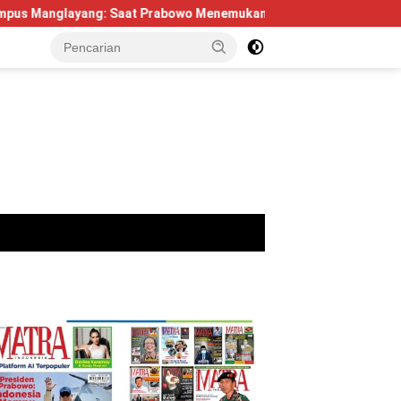
 Saat Prabowo Menemukan Kembali Jejak Sejarah IPDN
Ber