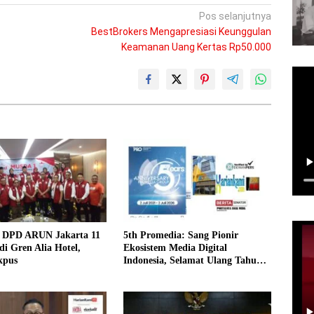
Pos selanjutnya
BestBrokers Mengapresiasi Keunggulan
Keamanan Uang Kertas Rp50.000
DPD ARUN Jakarta 11
5th Promedia: Sang Pionir
 di Gren Alia Hotel,
Ekosistem Media Digital
kpus
Indonesia, Selamat Ulang Tahun
Promedia Teknologi Indonesia!