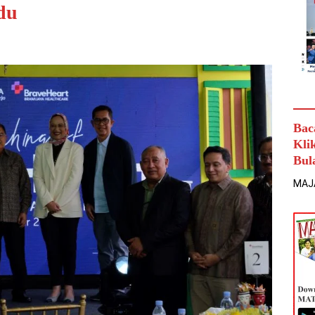
du
Bac
Kli
Bul
MAJ