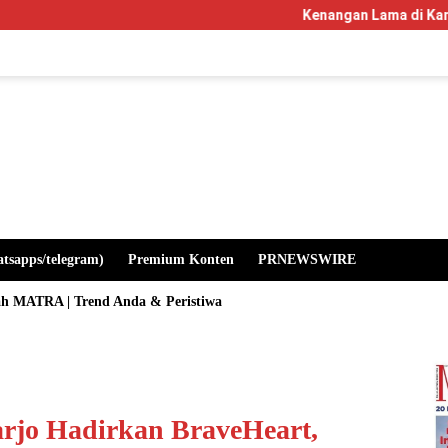
Kenangan Lama di Kampus Manglayang:
atsapps/telegram)
Premium Konten
PRNEWSWIRE
ah MATRA | Trend Anda & Peristiwa
arjo Hadirkan BraveHeart,