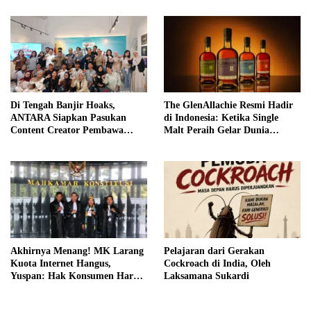
Di Tengah Banjir Hoaks,
The GlenAllachie Resmi Hadir
ANTARA Siapkan Pasukan
di Indonesia: Ketika Single
Content Creator Pembawa
Malt Peraih Gelar Dunia
Perubahan
Menemukan Rumah Baru
Akhirnya Menang! MK Larang
Pelajaran dari Gerakan
Kuota Internet Hangus,
Cockroach di India, Oleh
Yuspan: Hak Konsumen Harus
Laksamana Sukardi
Dilindungi