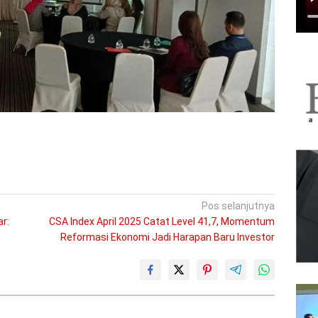
Pos selanjutnya
r:
CSA Index April 2025 Catat Level 41,7, Momentum
Reformasi Ekonomi Jadi Harapan Baru Investor