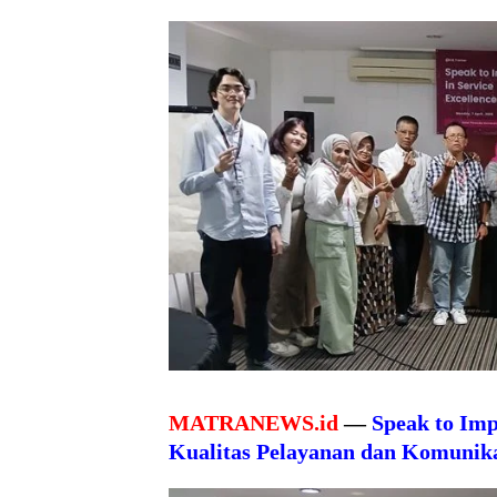
MATRANEWS.id
—
Speak to Imp
Kualitas Pelayanan dan Komunika