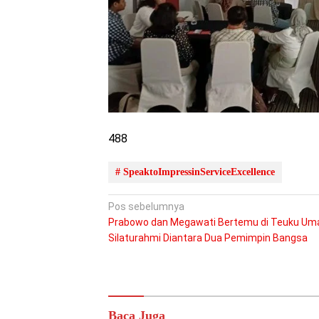
488
# SpeaktoImpressinServiceExcellence
Navigasi
Pos sebelumnya
Prabowo dan Megawati Bertemu di Teuku Uma
pos
Silaturahmi Diantara Dua Pemimpin Bangsa
Baca Juga