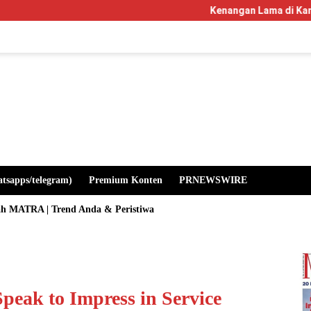
Kenangan Lama di Kampus Manglayang: S
atsapps/telegram)
Premium Konten
PRNEWSWIRE
ah MATRA | Trend Anda & Peristiwa
peak to Impress in Service