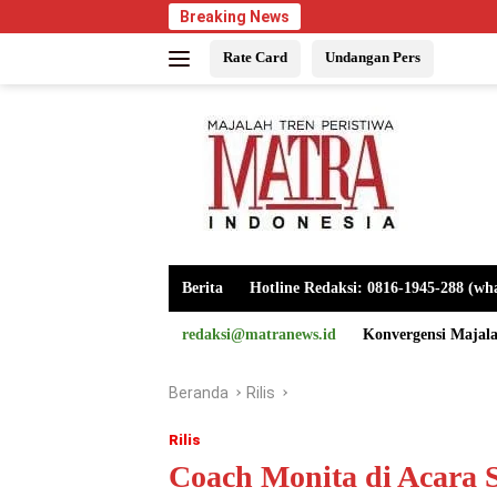
Langsung
Breaking News
ke
Rate Card
Undangan Pers
konten
Berita
Hotline Redaksi: 0816-1945-288 (wh
redaksi@matranews.id
Konvergensi Majal
Beranda
Rilis
Rilis
Coach Monita di Acara S