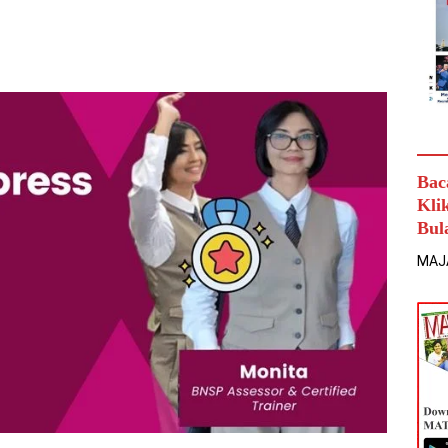
Bac
Kli
Bul
MAJ