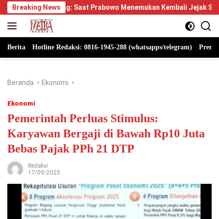
Langsung
ang: Saat Prabowo Menemukan Kembali Jejak Sejarah IPDN
Breaking News
ke
konten
Berita
Hotline Redaksi: 0816-1945-288 (whatsapps/telegram)
Premi
Beranda
Ekonomi
Ekonomi
Pemerintah Perluas Stimulus:
Karyawan Bergaji di Bawah Rp10 Juta
Bebas Pajak PPh 21 DTP
Redaksi
17/09/2025