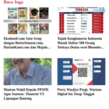
Baca Juga
Eksekutif.com Satu Grup
Tujuh Konglomerat Indonesia
dengan BeritaSenator.com,
Masuk Daftar 500 Orang
HarianKami.com dan Majalah
Terkaya Dunia versi Bloomberg,
Matra
Sukanto Tanoto Pimpin
Peringkat Nasional
Mantan Wakil Kepala PPATK
Perry Warjiyo Pergi, Warisan
Agus Santoso: Thamrin VS
Digital Itu Tetap Tinggal
Lapangan Banteng