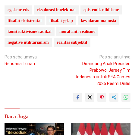
egoisme etis
eksplorasi intelektual
epistemik nihilisme
filsafat eksistensial
filsafat gelap
kesadaran manusia
konstruktivisme radikal
moral anti-realisme
negative utilitarianism
realitas subjektif
Navigasi
Pos sebelumnya
Pos selanjutnya
Rencana Tuhan
Dirancang Anak Presiden
pos
Prabowo, Jersey Tim
Indonesia untuk SEA Games
2025 Resmi Dirilis
Baca Juga