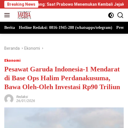
Langsung
ayang: Saat Prabowo Menemukan Kembali Jejak Sejarah IPDN
Breaking News
ke
konten
Berita
Hotline Redaksi: 0816-1945-288 (whatsapps/telegram)
Premi
Beranda
Ekonomi
Ekonomi
Pesawat Garuda Indonesia-1 Mendarat
di Base Ops Halim Perdanakusuma,
Bawa Oleh-Oleh Investasi Rp90 Triliun
Redaksi
26/01/2026