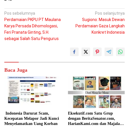
Navigasi
Pos sebelumnya
Pos selanjutnya
Perdamaian PKPU PT Maulana
Sugiono: Masuk Dewan
pos
Karya Persada Dihomologasi,
Perdamaian Gaza Langkah
Feri Pranata Ginting, S.H.
Konkret Indonesia
sebagai Salah Satu Pengurus
Baca Juga
Indonesia Darurat Scam,
Eksekutif.com Satu Grup
Kecepatan Melapor Jadi Kunci
dengan BeritaSenator.com,
Menyelamatkan Uang Korban
HarianKami.com dan Majalah
Matra