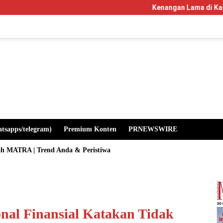
Kenangan Lama di Kampus Manglayang
atsapps/telegram)
Premium Konten
PRNEWSWIRE
ah MATRA | Trend Anda & Peristiwa
al Finansial Katakan Tidak