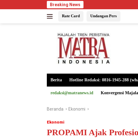
Langsung
Breaking News
ke
Rate Card
Undangan Pers
konten
Berita
Hotline Redaksi: 0816-1945-288 (wh
redaksi@matranews.id
Konvergensi Majal
Beranda
Ekonomi
Ekonomi
PROPAMI Ajak Profesion