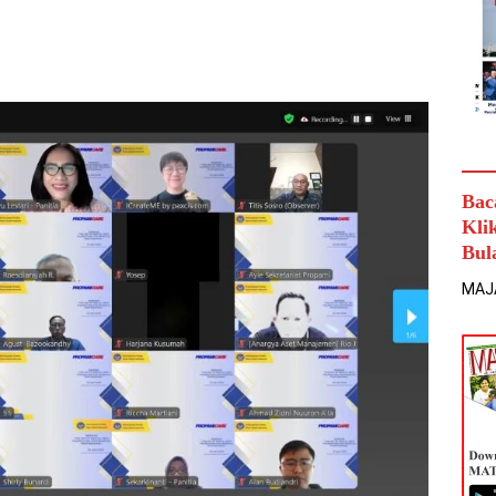
Bac
Kli
Bul
MAJ