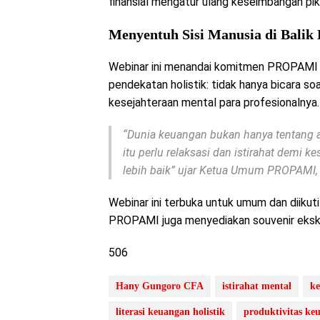
finansial mengatur ulang keseimbangan pik
Menyentuh Sisi Manusia di Balik 
Webinar ini menandai komitmen PROPAMI 
pendekatan holistik: tidak hanya bicara s
kesejahteraan mental para profesionalnya.
“Dunia keuangan bukan hanya tentang 
itu perlu relaksasi dan istirahat demi
lebih baik” ujar Ketua Umum PROPAMI
Webinar ini terbuka untuk umum dan diikut
PROPAMI juga menyediakan souvenir eksklus
506
Hany Gungoro CFA
istirahat mental
ke
literasi keuangan holistik
produktivitas ke