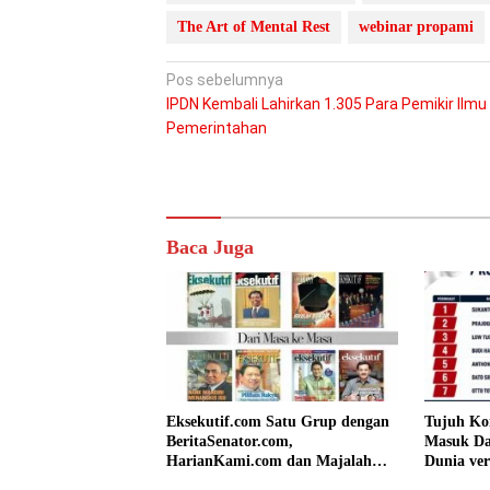
The Art of Mental Rest
webinar propami
Navigasi
Pos sebelumnya
IPDN Kembali Lahirkan 1.305 Para Pemikir Ilmu
pos
Pemerintahan
Baca Juga
Eksekutif.com Satu Grup dengan
Tujuh Ko
BeritaSenator.com,
Masuk Da
HarianKami.com dan Majalah
Dunia ver
Matra
Tanoto Pi