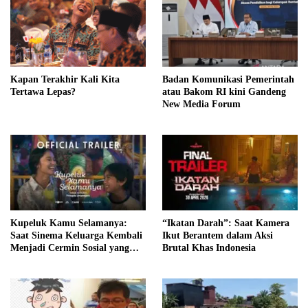
Kapan Terakhir Kali Kita
Badan Komunikasi Pemerintah
Tertawa Lepas?
atau Bakom RI kini Gandeng
New Media Forum
Kupeluk Kamu Selamanya:
“Ikatan Darah”: Saat Kamera
Saat Sinema Keluarga Kembali
Ikut Berantem dalam Aksi
Menjadi Cermin Sosial yang
Brutal Khas Indonesia
Paling Jujur