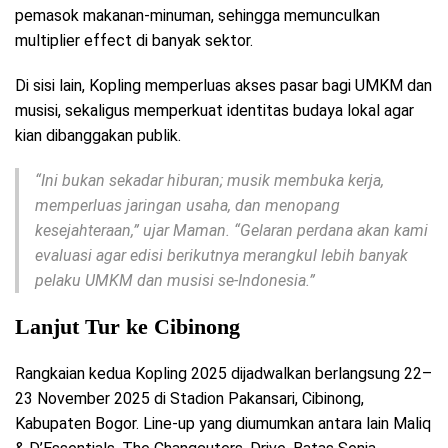
pemasok makanan-minuman, sehingga memunculkan
multiplier effect di banyak sektor.
Di sisi lain, Kopling memperluas akses pasar bagi UMKM dan
musisi, sekaligus memperkuat identitas budaya lokal agar
kian dibanggakan publik.
“Ini bukan sekadar hiburan; musik membuka kerja,
memperluas jaringan usaha, dan menopang
kesejahteraan,”
ujar Maman.
“Gelaran perdana akan kami
evaluasi agar edisi berikutnya merangkul lebih banyak
pelaku UMKM dan musisi se-Indonesia.”
Lanjut Tur ke Cibinong
Rangkaian kedua Kopling 2025 dijadwalkan berlangsung 22–
23 November 2025 di Stadion Pakansari, Cibinong,
Kabupaten Bogor. Line-up yang diumumkan antara lain Maliq