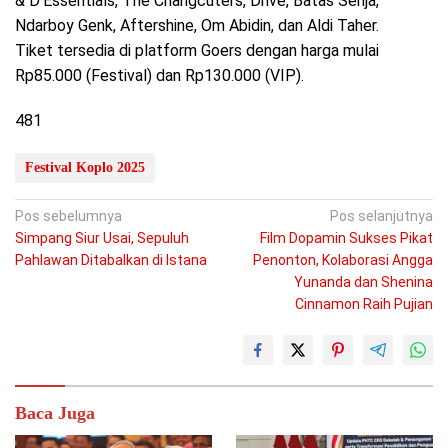
& D’Essentials, The Changcuters, Drive, Batas Senja,
Ndarboy Genk, Aftershine, Om Abidin, dan Aldi Taher.
Tiket tersedia di platform Goers dengan harga mulai
Rp85.000 (Festival) dan Rp130.000 (VIP).
481
Festival Koplo 2025
Navigasi
Pos sebelumnya
Pos selanjutnya
Simpang Siur Usai, Sepuluh
Film Dopamin Sukses Pikat
pos
Pahlawan Ditabalkan di Istana
Penonton, Kolaborasi Angga
Yunanda dan Shenina
Cinnamon Raih Pujian
Baca Juga