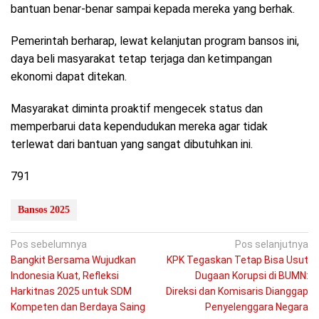
bantuan benar-benar sampai kepada mereka yang berhak.
Pemerintah berharap, lewat kelanjutan program bansos ini,
daya beli masyarakat tetap terjaga dan ketimpangan
ekonomi dapat ditekan.
Masyarakat diminta proaktif mengecek status dan
memperbarui data kependudukan mereka agar tidak
terlewat dari bantuan yang sangat dibutuhkan ini.
791
Bansos 2025
Navigasi
Pos sebelumnya
Pos selanjutnya
Bangkit Bersama Wujudkan
KPK Tegaskan Tetap Bisa Usut
pos
Indonesia Kuat, Refleksi
Dugaan Korupsi di BUMN:
Harkitnas 2025 untuk SDM
Direksi dan Komisaris Dianggap
Kompeten dan Berdaya Saing
Penyelenggara Negara