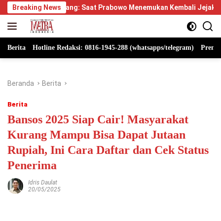
Langsung
ayang: Saat Prabowo Menemukan Kembali Jejak Sejarah IPDN
Breaking News
ke
konten
Berita
Hotline Redaksi: 0816-1945-288 (whatsapps/telegram)
Premi
Beranda
Berita
Berita
Bansos 2025 Siap Cair! Masyarakat
Kurang Mampu Bisa Dapat Jutaan
Rupiah, Ini Cara Daftar dan Cek Status
Penerima
Idris Daulat
20/05/2025