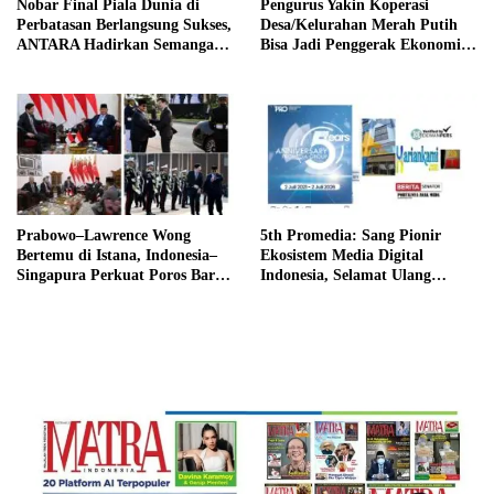
Nobar Final Piala Dunia di
Pengurus Yakin Koperasi
Perbatasan Berlangsung Sukses,
Desa/Kelurahan Merah Putih
ANTARA Hadirkan Semangat
Bisa Jadi Penggerak Ekonomi
Kebersamaan di Sebatik
Rakyat
Prabowo–Lawrence Wong
5th Promedia: Sang Pionir
Bertemu di Istana, Indonesia–
Ekosistem Media Digital
Singapura Perkuat Poros Baru
Indonesia, Selamat Ulang
Ekonomi dan Teknologi
Tahun Promedia Teknologi
Indonesia!