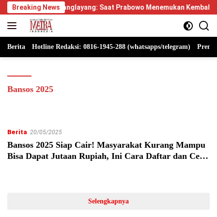
Langsung
mpus Manglayang: Saat Prabowo Menemukan Kembali Jejak Sejarah
Breaking News
ke
konten
Berita
Hotline Redaksi: 0816-1945-288 (whatsapps/telegram)
Premi
Bansos 2025
Berita
20/05/2025
Bansos 2025 Siap Cair! Masyarakat Kurang Mampu
Bisa Dapat Jutaan Rupiah, Ini Cara Daftar dan Cek
Status Penerima
Selengkapnya