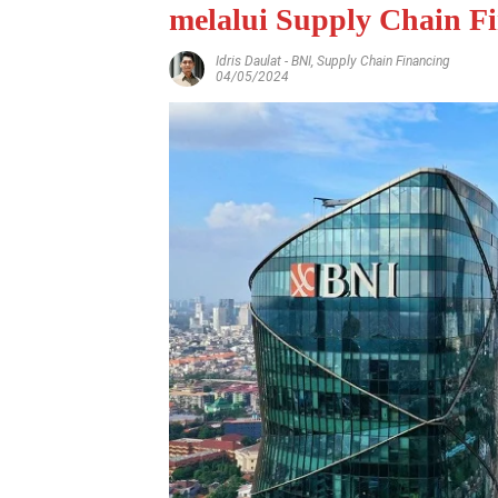
melalui Supply Chain F
Idris Daulat
-
BNI
,
Supply Chain Financing
04/05/2024