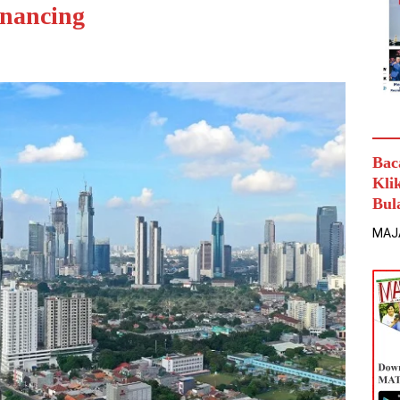
inancing
Bac
Kli
Bul
MAJ