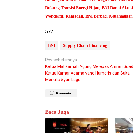
Dukung Transisi Energi Hijau, BNI Danai Akuis
Wonderful Ramadan, BNI Berbagi Kebahagiaan
572
BNI
Supply Chain Financing
Navigasi
Pos sebelumnya
Ketua Mahkamah Agung Melepas Amran Suadi
pos
Ketua Kamar Agama yang Humoris dan Suka
Menulis Syair Lagu
Komentar
Baca Juga