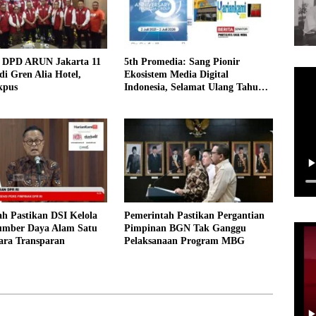
DPD ARUN Jakarta 11
5th Promedia: Sang Pionir
 di Gren Alia Hotel,
Ekosistem Media Digital
kpus
Indonesia, Selamat Ulang Tahun
Promedia Teknologi Indonesia!
h Pastikan DSI Kelola
Pemerintah Pastikan Pergantian
umber Daya Alam Satu
Pimpinan BGN Tak Ganggu
ara Transparan
Pelaksanaan Program MBG