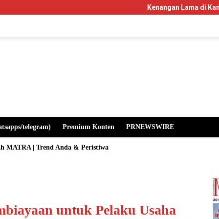
Kenangan Lama di Kampus Manglayang
atsapps/telegram)
Premium Konten
PRNEWSWIRE
ah MATRA | Trend Anda & Peristiwa
mbiayaan untuk Pelaku Usaha