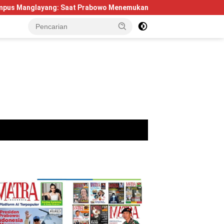
: Saat Prabowo Menemukan Kembali Jejak Sejarah IPDN
B