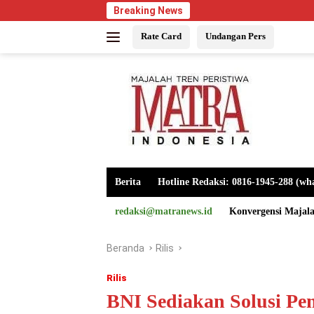
Langsung
Breaking News
ke
Rate Card
Undangan Pers
konten
Berita
Hotline Redaksi: 0816-1945-288 (wh
redaksi@matranews.id
Konvergensi Majal
Beranda
Rilis
Rilis
BNI Sediakan Solusi Pe