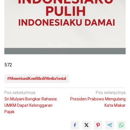
572
#MonetisasiKonflikdiMediaSosial
Navigasi
Pos sebelumnya
Pos selanjutnya
Sri Mulyani Bongkar Rahasia:
Presiden Prabowo Mengulang
pos
UMKM Dapat Kelonggaran
Kata Makar
Pajak