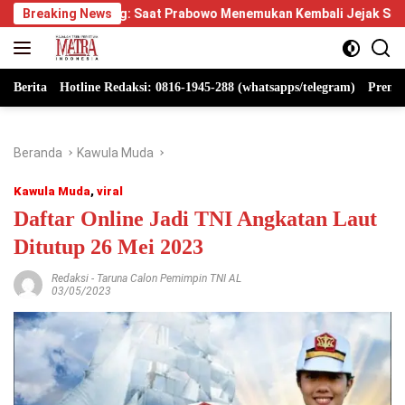
Langsung
Saat Prabowo Menemukan Kembali Jejak Sejarah IPDN
Breaking News
Berp
ke
konten
Berita
Hotline Redaksi: 0816-1945-288 (whatsapps/telegram)
Premi
Beranda
Kawula Muda
Kawula Muda
,
viral
Daftar Online Jadi TNI Angkatan Laut
Ditutup 26 Mei 2023
Redaksi
-
Taruna Calon Pemimpin TNI AL
03/05/2023