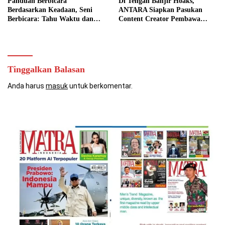
Panduan Berbicara
Di Tengah Banjir Hoaks,
Berdasarkan Keadaan, Seni
ANTARA Siapkan Pasukan
Berbicara: Tahu Waktu dan
Content Creator Pembawa
Caranya
Perubahan
Tinggalkan Balasan
Anda harus
masuk
untuk berkomentar.