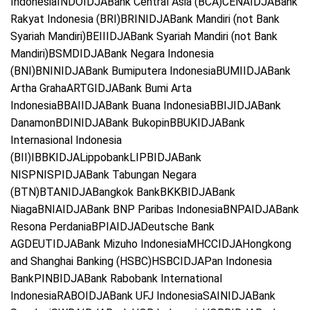
IndonesiaINDOIDJABank Central Asia (BCA)CENAIDJABank
Rakyat Indonesia (BRI)BRINIDJABank Mandiri (not Bank
Syariah Mandiri)BEIIIDJABank Syariah Mandiri (not Bank
Mandiri)BSMDIDJABank Negara Indonesia
(BNI)BNINIDJABank Bumiputera IndonesiaBUMIIDJABank
Artha GrahaARTGIDJABank Bumi Arta
IndonesiaBBAIIDJABank Buana IndonesiaBBIJIDJABank
DanamonBDINIDJABank BukopinBBUKIDJABank
Internasional Indonesia
(BII)IBBKIDJALippobankLIPBIDJABank
NISPNISPIDJABank Tabungan Negara
(BTN)BTANIDJABangkok BankBKKBIDJABank
NiagaBNIAIDJABank BNP Paribas IndonesiaBNPAIDJABank
Resona PerdaniaBPIAIDJADeutsche Bank
AGDEUTIDJABank Mizuho IndonesiaMHCCIDJAHongkong
and Shanghai Banking (HSBC)HSBCIDJAPan Indonesia
BankPINBIDJABank Rabobank International
IndonesiaRABOIDJABank UFJ IndonesiaSAINIDJABank