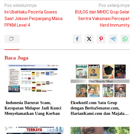
Navigasi
Pos sebelumnya
Pos selanjutnya
Ini Ubahlaku Pecinta Gowes
BULOG dan MHDC Grup Gelar
pos
Saat Jokowi Perpanjang Masa
Sentra Vaksinasi Percepat
PPKM Level 4
Herd Immumity
Baca Juga
Indonesia Darurat Scam,
Eksekutif.com Satu Grup
Kecepatan Melapor Jadi Kunci
dengan BeritaSenator.com,
Menyelamatkan Uang Korban
HarianKami.com dan Majalah
Matra