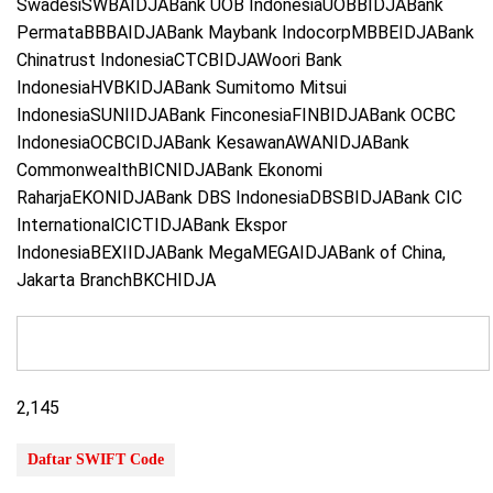
SwadesiSWBAIDJABank UOB IndonesiaUOBBIDJABank
PermataBBBAIDJABank Maybank IndocorpMBBEIDJABank
Chinatrust IndonesiaCTCBIDJAWoori Bank
IndonesiaHVBKIDJABank Sumitomo Mitsui
IndonesiaSUNIIDJABank FinconesiaFINBIDJABank OCBC
IndonesiaOCBCIDJABank KesawanAWANIDJABank
CommonwealthBICNIDJABank Ekonomi
RaharjaEKONIDJABank DBS IndonesiaDBSBIDJABank CIC
InternationalCICTIDJABank Ekspor
IndonesiaBEXIIDJABank MegaMEGAIDJABank of China,
Jakarta BranchBKCHIDJA
2,145
Daftar SWIFT Code