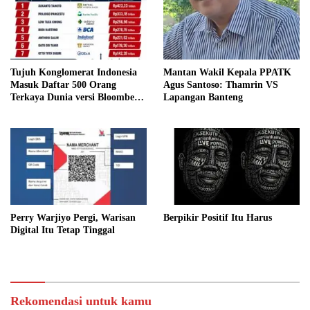
Tujuh Konglomerat Indonesia
Mantan Wakil Kepala PPATK
Masuk Daftar 500 Orang
Agus Santoso: Thamrin VS
Terkaya Dunia versi Bloomberg,
Lapangan Banteng
Sukanto Tanoto Pimpin
Peringkat Nasional
Perry Warjiyo Pergi, Warisan
Berpikir Positif Itu Harus
Digital Itu Tetap Tinggal
Rekomendasi untuk kamu