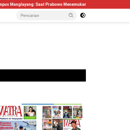
ang: Saat Prabowo Menemukan Kembali Jejak Sejarah IPDN