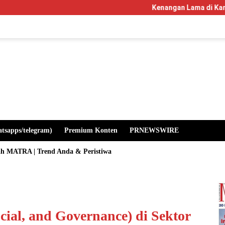
Kenangan Lama di Kampus Manglay
atsapps/telegram)
Premium Konten
PRNEWSWIRE
ah MATRA | Trend Anda & Peristiwa
ial, and Governance) di Sektor