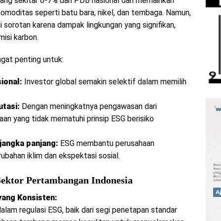
ng sekitar 6-7% dari PDB nasional dan memainkan
komoditas seperti batu bara, nikel, dan tembaga. Namun,
i sorotan karena dampak lingkungan yang signifikan,
misi karbon.
ngat penting untuk:
ional:
Investor global semakin selektif dalam memilih
tasi:
Dengan meningkatnya pengawasan dari
an yang tidak mematuhi prinsip ESG berisiko
jangka panjang:
ESG membantu perusahaan
rubahan iklim dan ekspektasi sosial.
Sektor Pertambangan Indonesia
yang Konsisten:
lam regulasi ESG, baik dari segi penetapan standar