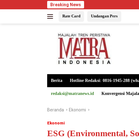
Langsung
Breaking News
ke
Rate Card
Undangan Pers
konten
Berita
Hotline Redaksi: 0816-1945-288 (wh
redaksi@matranews.id
Konvergensi Majal
Beranda
Ekonomi
Ekonomi
ESG (Environmental, Soc