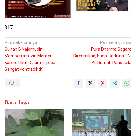
317
Navigasi
Pos sebelumnya
Pos selanjutnya
Sultan B Najamudin:
Pura Dharma Segara
pos
Memberikan Izin Menteri
Diresmikan, Kasal Jadikan TNI
Kabinet Ikut Dalam Pilpres
AL Rumah Pancasila
Sangat Kontradiktif
Baca Juga