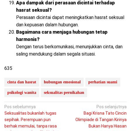
Apa dampak dari perasaan dicintai terhadap
hasrat seksual?
Perasaan dicintai dapat meningkatkan hasrat seksual
dan kepuasan dalam hubungan.
Bagaimana cara menjaga hubungan tetap
harmonis?
Dengan terus berkomunikasi, menunjukkan cinta, dan
saling mendukung dalam segala situasi.
635
cinta dan hasrat
hubungan emosional
perhatian suami
psikologi wanita
seksualitas pernikahan
Navigasi
Pos sebelumnya
Pos selanjutnya
Seksualitas bukanlah tugas
Bagi Krisna Tato Cincin
pos
sepihak. Perempuan pun
Olimpiade di Tangan Kirinya
berhak memulai, tanpa rasa
Bukan Hanya Hiasan