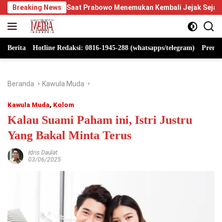
Langsung
: Saat Prabowo Menemukan Kembali Jejak Sejarah IPDN
Breaking News
Be
ke
konten
Berita
Hotline Redaksi: 0816-1945-288 (whatsapps/telegram)
Premi
Beranda
Kawula Muda
Kawula Muda
,
Kolom
Kalau Suami Paham ini, Istri Justru
Yang Bakal Minta Terus
Idris Daulat
03/06/2025