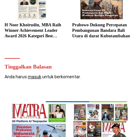
H Noor Khoirudin, MBA Raih
Prabowo Dukung Percepatan
Winner Achievement Leader
Pembangunan Bandara Bali
Award 2026 Kategori Best
Utara di darat Kubutambahan
Director atas Kepemimpinan
Visioner dalam Memajukan
Sekolah Islam Al-Azhar BSD
Tinggalkan Balasan
Anda harus
masuk
untuk berkomentar.