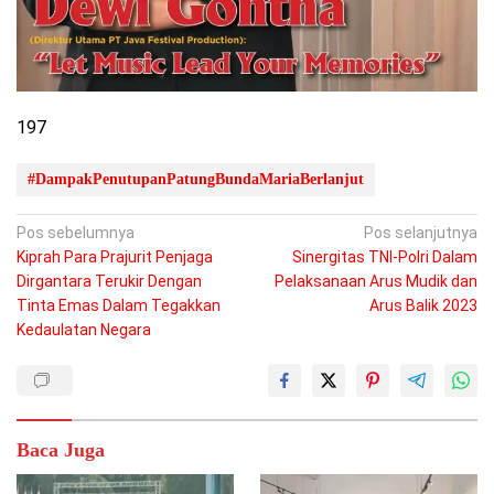
197
#DampakPenutupanPatungBundaMariaBerlanjut
Navigasi
Pos sebelumnya
Pos selanjutnya
Kiprah Para Prajurit Penjaga
Sinergitas TNI-Polri Dalam
pos
Dirgantara Terukir Dengan
Pelaksanaan Arus Mudik dan
Tinta Emas Dalam Tegakkan
Arus Balik 2023
Kedaulatan Negara
Baca Juga