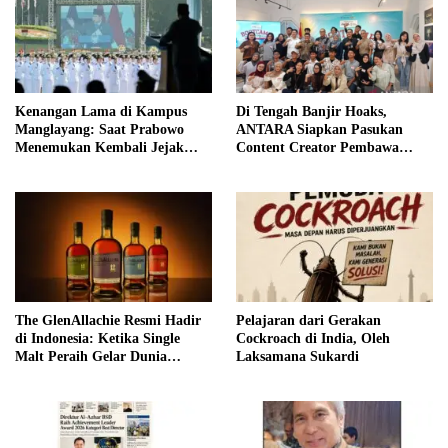
Kenangan Lama di Kampus
Di Tengah Banjir Hoaks,
Manglayang: Saat Prabowo
ANTARA Siapkan Pasukan
Menemukan Kembali Jejak
Content Creator Pembawa
Sejarah IPDN
Perubahan
The GlenAllachie Resmi Hadir
Pelajaran dari Gerakan
di Indonesia: Ketika Single
Cockroach di India, Oleh
Malt Peraih Gelar Dunia
Laksamana Sukardi
Menemukan Rumah Baru