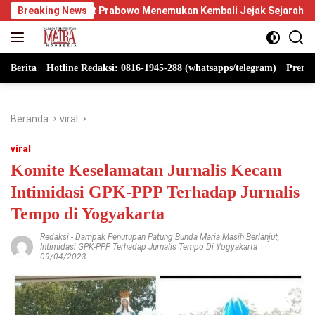
Langsung
bowo Menemukan Kembali Jejak Sejarah IPDN
Breaking News
Berpikir Posi
ke
konten
Berita
Hotline Redaksi: 0816-1945-288 (whatsapps/telegram)
Premi
Beranda
viral
viral
Komite Keselamatan Jurnalis Kecam
Intimidasi GPK-PPP Terhadap Jurnalis
Tempo di Yogyakarta
Redaksi
-
Dampak Penutupan Patung Bunda Maria Masih Berlanjut
,
Intimidasi GPK-PPP Terhadap Jurnalis Tempo Di Yogyakarta
09/04/2023