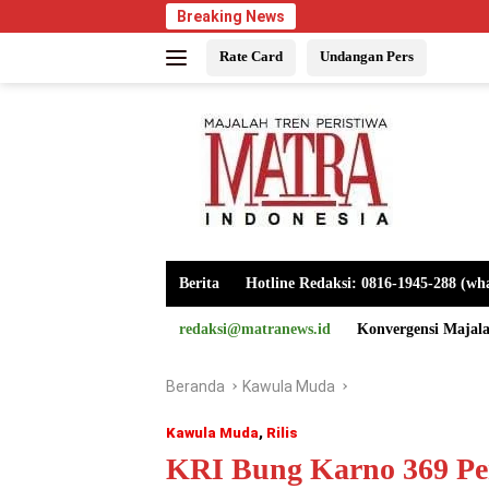
Langsung
Breaking News
ke
Rate Card
Undangan Pers
konten
Berita
Hotline Redaksi: 0816-1945-288 (wh
redaksi@matranews.id
Konvergensi Majal
Beranda
Kawula Muda
Kawula Muda
,
Rilis
KRI Bung Karno 369 Pe