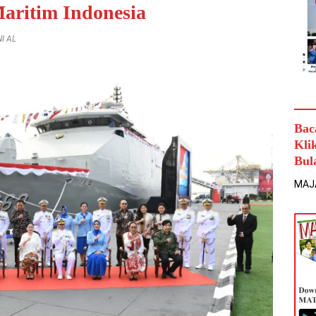
aritim Indonesia
NI AL
Bac
Kli
Bul
MAJ