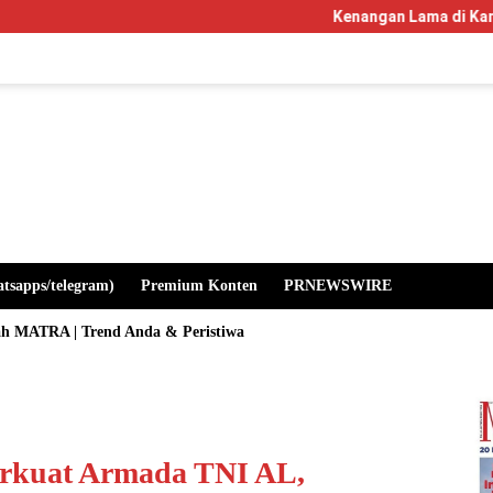
Kenangan Lama di Kampus Manglayang: Saat Pr
atsapps/telegram)
Premium Konten
PRNEWSWIRE
ah MATRA | Trend Anda & Peristiwa
rkuat Armada TNI AL,