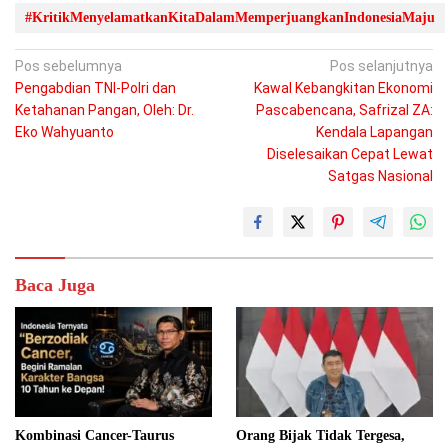
#KritikMenyelamatkanKitaDalamMemperjuangkanIndonesiaMaju
Navigasi
Pos sebelumnya
Pos selanjutnya
Pengabdian TNI-Polri dan
Kawal Kebangkitan Ekonomi
pos
Ketahanan Pangan, ​Oleh: Dr.
Pascabencana, Safrizal ZA:
Eko Wahyuanto
Kendala Lapangan
Diselesaikan Cepat Lewat
Satgas Nasional
Baca Juga
Kombinasi Cancer-Taurus
Orang Bijak Tidak Tergesa,