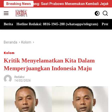
Langsung
ayang: Saat Prabowo Menemukan Kembali Jejak Sejarah IPDN
Breaking News
ke
konten
Berita
Hotline Redaksi: 0816-1945-288 (whatsapps/telegram)
Premi
Beranda
Kolom
Kolom
Kritik Menyelamatkan Kita Dalam
Memperjuangkan Indonesia Maju
Redaksi
14/02/2026