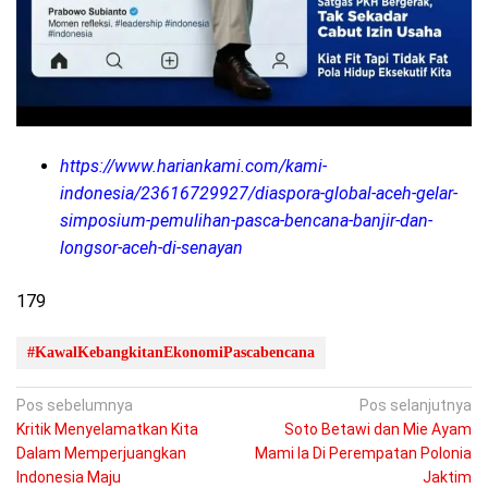
https://www.hariankami.com/kami-
indonesia/23616729927/diaspora-global-aceh-gelar-
simposium-pemulihan-pasca-bencana-banjir-dan-
longsor-aceh-di-senayan
179
#KawalKebangkitanEkonomiPascabencana
Navigasi
Pos sebelumnya
Pos selanjutnya
Kritik Menyelamatkan Kita
Soto Betawi dan Mie Ayam
pos
Dalam Memperjuangkan
Mami Ia Di Perempatan Polonia
Indonesia Maju
Jaktim