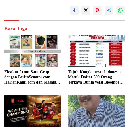
Baca Juga
Eksekutif.com Satu Grup
Tujuh Konglomerat Indonesia
dengan BeritaSenator.com,
Masuk Daftar 500 Orang
HarianKami.com dan Majalah
Terkaya Dunia versi Bloomberg,
Matra
Sukanto Tanoto Pimpin
Peringkat Nasional