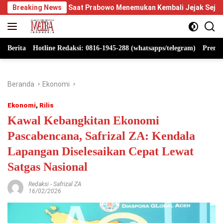
Langsung
Saat Prabowo Menemukan Kembali Jejak Sejarah IPDN
Breaking News
Berp
ke
konten
Berita
Hotline Redaksi: 0816-1945-288 (whatsapps/telegram)
Premi
Beranda
Ekonomi
Ekonomi
,
Rilis
Kawal Kebangkitan Ekonomi
Pascabencana, Safrizal ZA: Kendala
Lapangan Diselesaikan Cepat Lewat
Satgas Nasional
Redaksi
-
Safrizal ZA
16/02/2026