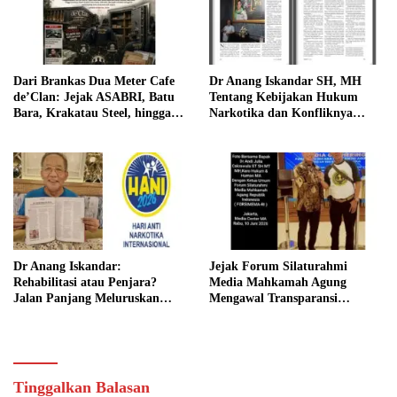
Dari Brankas Dua Meter Cafe
Dr Anang Iskandar SH, MH
de’Clan: Jejak ASABRI, Batu
Tentang Kebijakan Hukum
Bara, Krakatau Steel, hingga
Narkotika dan Konfliknya
Bayang-Bayang Konflik Aparat
Dengan Hukum Pidana
Dr Anang Iskandar:
Jejak Forum Silaturahmi
Rehabilitasi atau Penjara?
Media Mahkamah Agung
Jalan Panjang Meluruskan
Mengawal Transparansi
Kebijakan Narkotika
Mahkamah Agung
Tinggalkan Balasan