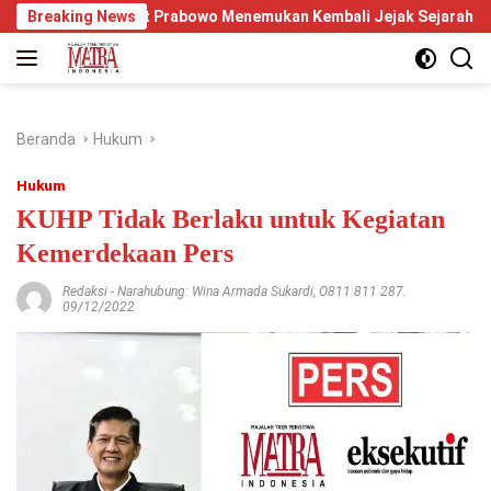
Langsung
abowo Menemukan Kembali Jejak Sejarah IPDN
Breaking News
Berpikir Po
ke
konten
Beranda
Hukum
Hukum
KUHP Tidak Berlaku untuk Kegiatan
Kemerdekaan Pers
Redaksi
-
Narahubung: Wina Armada Sukardi
,
O811 811 287.
09/12/2022