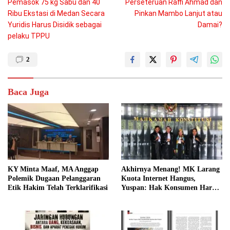
Pemasok 75 kg Sabu dan 40
Perseteruan Raffi Ahmad dan
pos
Ribu Ekstasi di Medan Secara
Pinkan Mambo Lanjut atau
Yuridis Harus Disidik sebagai
Damai?
pelaku TPPU
2
Baca Juga
KY Minta Maaf, MA Anggap
Akhirnya Menang! MK Larang
Polemik Dugaan Pelanggaran
Kuota Internet Hangus,
Etik Hakim Telah Terklarifikasi
Yuspan: Hak Konsumen Harus
Dilindungi