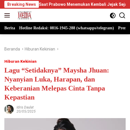
Langsung
 Saat Prabowo Menemukan Kembali Jejak Sejarah IPDN
Breaking News
Be
ke
konten
Berita
Hotline Redaksi: 0816-1945-288 (whatsapps/telegram)
Premi
Beranda
Hiburan Kekinian
Hiburan Kekinian
Lagu “Setidaknya” Maysha Jhuan:
Nyanyian Luka, Harapan, dan
Keberanian Melepas Cinta Tanpa
Kepastian
Idris Daulat
20/05/2025