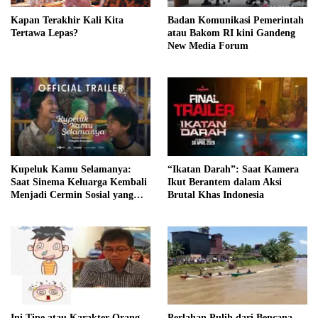
Kapan Terakhir Kali Kita
Badan Komunikasi Pemerintah
Tertawa Lepas?
atau Bakom RI kini Gandeng
New Media Forum
Kupeluk Kamu Selamanya:
“Ikatan Darah”: Saat Kamera
Saat Sinema Keluarga Kembali
Ikut Berantem dalam Aksi
Menjadi Cermin Sosial yang
Brutal Khas Indonesia
Paling Jujur
Ini Tipe atau Karakter Orang
Perlahan Pulih dari Bencana,