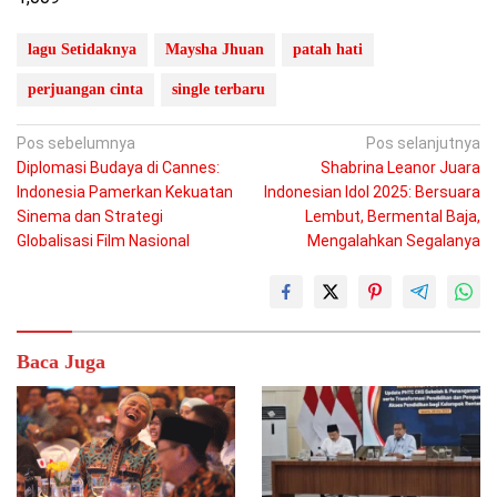
lagu Setidaknya
Maysha Jhuan
patah hati
perjuangan cinta
single terbaru
Navigasi
Pos sebelumnya
Pos selanjutnya
Diplomasi Budaya di Cannes:
Shabrina Leanor Juara
pos
Indonesia Pamerkan Kekuatan
Indonesian Idol 2025: Bersuara
Sinema dan Strategi
Lembut, Bermental Baja,
Globalisasi Film Nasional
Mengalahkan Segalanya
Baca Juga