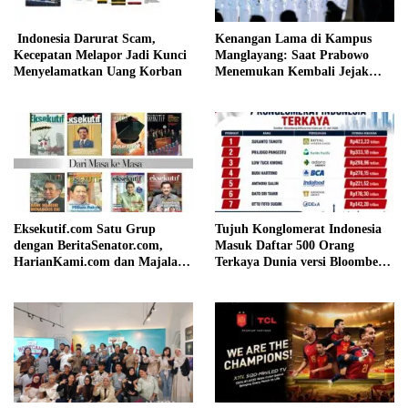
Indonesia Darurat Scam,
Kenangan Lama di Kampus
Kecepatan Melapor Jadi Kunci
Manglayang: Saat Prabowo
Menyelamatkan Uang Korban
Menemukan Kembali Jejak
Sejarah IPDN
Eksekutif.com Satu Grup
Tujuh Konglomerat Indonesia
dengan BeritaSenator.com,
Masuk Daftar 500 Orang
HarianKami.com dan Majalah
Terkaya Dunia versi Bloomberg,
Matra
Sukanto Tanoto Pimpin
Peringkat Nasional