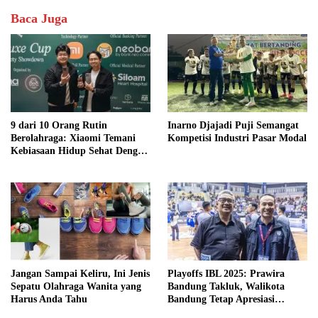
Baca Juga
9 dari 10 Orang Rutin
Inarno Djajadi Puji Semangat
Berolahraga: Xiaomi Temani
Kompetisi Industri Pasar Modal
Kebiasaan Hidup Sehat Dengan
Xiaomi Watch S4 Series dan
Xiaomi OpenWear Stereo Pro
Jangan Sampai Keliru, Ini Jenis
Playoffs IBL 2025: Prawira
Sepatu Olahraga Wanita yang
Bandung Takluk, Walikota
Harus Anda Tahu
Bandung Tetap Apresiasi
Kualitas Liga