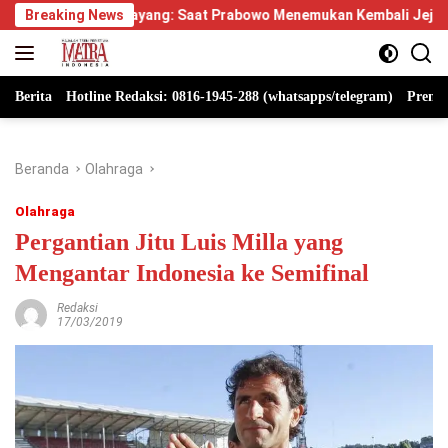
Langsung
glayang: Saat Prabowo Menemukan Kembali Jejak Sejarah IPDN
Breaking News
ke
konten
Berita
Hotline Redaksi: 0816-1945-288 (whatsapps/telegram)
Premi
Beranda
Olahraga
Olahraga
Pergantian Jitu Luis Milla yang
Mengantar Indonesia ke Semifinal
Redaksi
17/03/2019