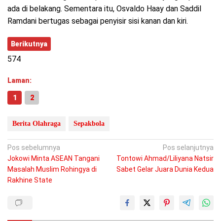
ada di belakang. Sementara itu, Osvaldo Haay dan Saddil
Ramdani bertugas sebagai penyisir sisi kanan dan kiri.
Berikutnya
574
Laman:
1
2
Berita Olahraga
Sepakbola
Navigasi
Pos sebelumnya
Pos selanjutnya
Jokowi Minta ASEAN Tangani
Tontowi Ahmad/Liliyana Natsir
pos
Masalah Muslim Rohingya di
Sabet Gelar Juara Dunia Kedua
Rakhine State