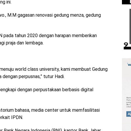
g ini.
owo., M.M gagasan renovasi gedung menza, gedung
N pada tahun 2020 dengan harapan memberikan
i praja dan lembaga.
menuju world class university, kami membuat Gedung
a dengan perpusnas,” tutur Hadi.
engkapi dengan perpustakaan berbasis digital
ratorium bahasa, media center untuk memfasilitasi
erkait IPDN.
or Bank Negara Indonesia (BNI), kantor Bank Jabar