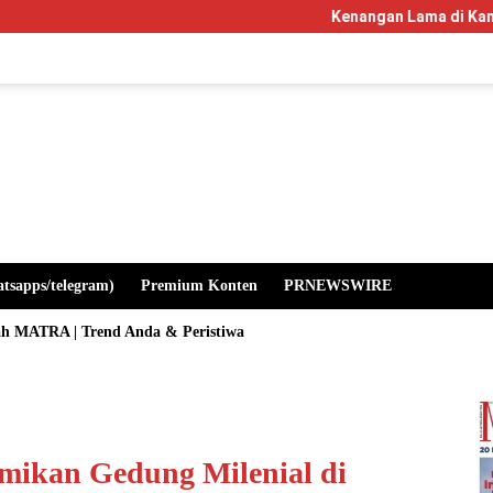
Kenangan Lama di Kampus Manglayang: Saat 
atsapps/telegram)
Premium Konten
PRNEWSWIRE
ah MATRA | Trend Anda & Peristiwa
smikan Gedung Milenial di