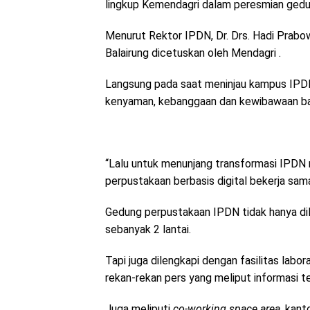
lingkup Kemendagri dalam peresmian gedun
Menurut Rektor IPDN, Dr. Drs. Hadi Prab
Balairung dicetuskan oleh Mendagri .
Langsung pada saat meninjau kampus IPD
kenyaman, kebanggaan dan kewibawaan bag
“Lalu untuk menunjang transformasi IPDN 
perpustakaan berbasis digital bekerja sam
Gedung perpustakaan IPDN tidak hanya dil
sebanyak 2 lantai.
Tapi juga dilengkapi dengan fasilitas labo
rekan-rekan pers yang meliput informasi t
Juga meliputi
co-working space area
, kant