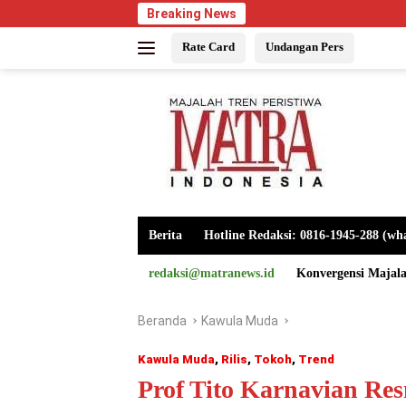
Langsung
Breaking News
ke
Rate Card
Undangan Pers
konten
Berita
Hotline Redaksi: 0816-1945-288 (wh
redaksi@matranews.id
Konvergensi Majal
Beranda
Kawula Muda
Kawula Muda
,
Rilis
,
Tokoh
,
Trend
Prof Tito Karnavian Re