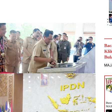
Bac
Kli
Bul
MAJ