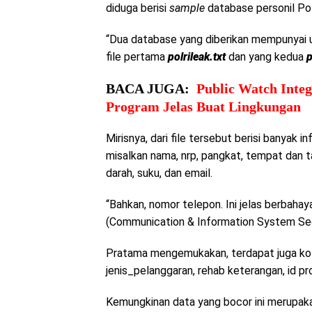
diduga berisi
sample
database personil Polr
“Dua database yang diberikan mempunyai u
file pertama
polrileak.txt
dan yang kedua
p
BACA JUGA:
Public Watch Integ
Program Jelas Buat Lingkungan
Mirisnya, dari file tersebut berisi banyak in
misalkan nama, nrp, pangkat, tempat dan ta
darah, suku, dan email.
“Bahkan, nomor telepon. Ini jelas berbaha
(Communication & Information System Secu
Pratama mengemukakan, terdapat juga kol
jenis_pelanggaran, rehab keterangan, id pr
Kemungkinan data yang bocor ini merupakan