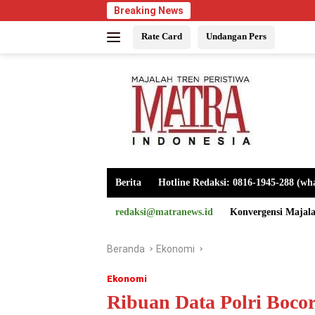
Langsung
Breaking News
ke
Rate Card
Undangan Pers
konten
Berita
Hotline Redaksi: 0816-1945-288 (wh
redaksi@matranews.id
Konvergensi Majal
Beranda
Ekonomi
Ekonomi
Ribuan Data Polri Boco