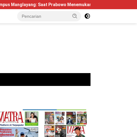
g: Saat Prabowo Menemukan Kembali Jejak Sejarah IPDN