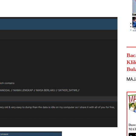
Bac
Kli
Bul
MAJ