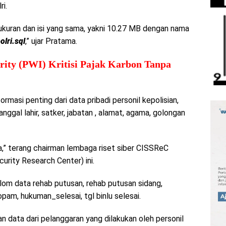
i.
kuran dan isi yang sama, yakni 10.27 MB dengan nama
olri.sql
,” ujar Pratama.
rity (PWI) Kritisi Pajak Karbon Tanpa
formasi penting dari data pribadi personil kepolisian,
nggal lahir, satker, jabatan , alamat, agama, golongan
ya,” terang chairman lembaga riset siber CISSReC
rity Research Center) ini.
om data rehab putusan, rehab putusan sidang,
opam, hukuman_selesai, tgl binlu selesai.
 data dari pelanggaran yang dilakukan oleh personil