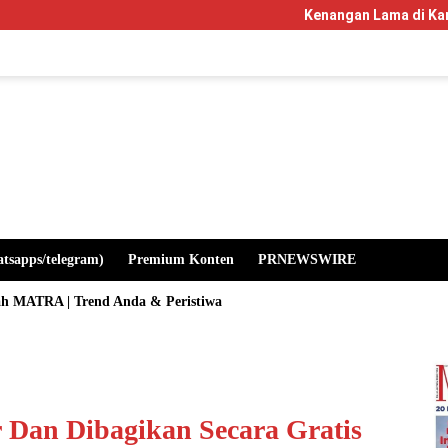
Kenangan Lama di Kampus Manglayan
atsapps/telegram)
Premium Konten
PRNEWSWIRE
ah MATRA | Trend Anda & Peristiwa
r Dan Dibagikan Secara Gratis