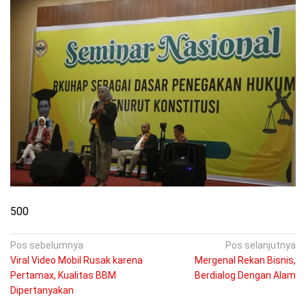
500
Navigasi
Pos sebelumnya
Pos selanjutnya
Viral Video Mobil Rusak karena
Mergenal Rekan Bisnis,
pos
Pertamax, Kualitas BBM
Berdialog Dengan Alam
Dipertanyakan