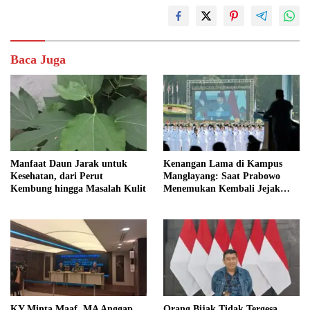
Baca Juga
Manfaat Daun Jarak untuk
Kenangan Lama di Kampus
Kesehatan, dari Perut
Manglayang: Saat Prabowo
Kembung hingga Masalah Kulit
Menemukan Kembali Jejak
Sejarah IPDN
KY Minta Maaf, MA Anggap
Orang Bijak Tidak Tergesa,