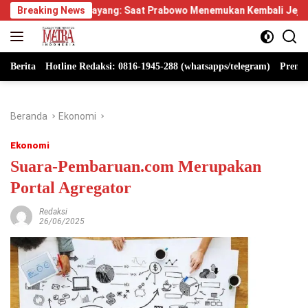
Langsung
nglayang: Saat Prabowo Menemukan Kembali Jejak Sejarah IPDN
Breaking News
ke
konten
Berita
Hotline Redaksi: 0816-1945-288 (whatsapps/telegram)
Premi
Beranda
Ekonomi
Ekonomi
Suara-Pembaruan.com Merupakan
Portal Agregator
Redaksi
26/06/2025