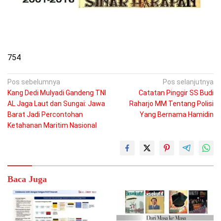
754
Navigasi
Pos sebelumnya
Pos selanjutnya
Kang Dedi Mulyadi Gandeng TNI
Catatan Pinggir SS Budi
pos
AL Jaga Laut dan Sungai: Jawa
Raharjo MM Tentang Polisi
Barat Jadi Percontohan
Yang Bernama Hamidin
Ketahanan Maritim Nasional
Baca Juga