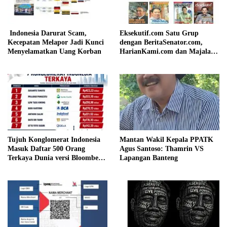
Indonesia Darurat Scam,
Eksekutif.com Satu Grup
Kecepatan Melapor Jadi Kunci
dengan BeritaSenator.com,
Menyelamatkan Uang Korban
HarianKami.com dan Majalah
Matra
Tujuh Konglomerat Indonesia
Mantan Wakil Kepala PPATK
Masuk Daftar 500 Orang
Agus Santoso: Thamrin VS
Terkaya Dunia versi Bloomberg,
Lapangan Banteng
Sukanto Tanoto Pimpin
Peringkat Nasional