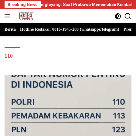
Langsung
pus Manglayang: Saat Prabowo Menemukan Kembali Jejak Sejarah
Breaking News
ke
konten
Berita
Hotline Redaksi: 0816-1945-288 (whatsapps/telegram)
Premi
110