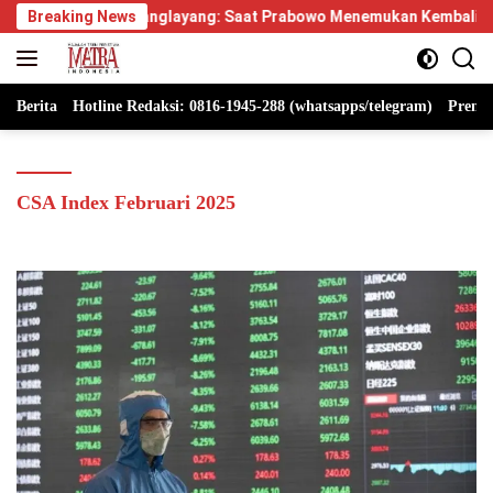
Langsung
pus Manglayang: Saat Prabowo Menemukan Kembali Jejak Sejarah 
Breaking News
ke
konten
Berita
Hotline Redaksi: 0816-1945-288 (whatsapps/telegram)
Premi
CSA Index Februari 2025