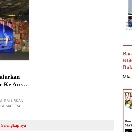
Bac
Kli
Bul
alurkan
MAJ
r Ke Aceh,
AL SALURKAN
, SUMATERA…
Selengkapnya