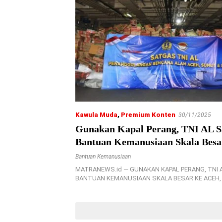
Kawula Muda
,
Premium Konten
30/11/2025
Gunakan Kapal Perang, TNI AL S
Bantuan Kemanusiaan Skala Besa
Sumut dan Sumatera
Bantuan Kemanusiaan
MATRANEWS.id — GUNAKAN KAPAL PERANG, TNI 
BANTUAN KEMANUSIAAN SKALA BESAR KE ACEH