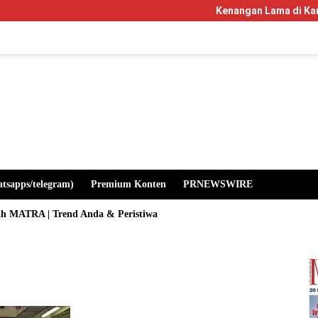
Kenangan Lama di Kampus Manglayan
atsapps/telegram)
Premium Konten
PRNEWSWIRE
ah MATRA | Trend Anda & Peristiwa