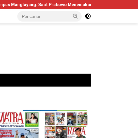
g: Saat Prabowo Menemukan Kembali Jejak Sejarah IPDN