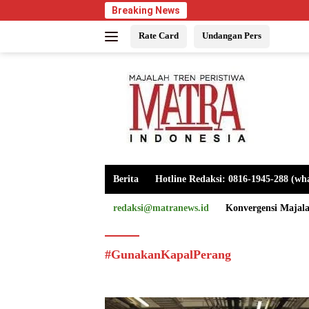
Langsung
Breaking News
ke
Rate Card
Undangan Pers
konten
Berita
Hotline Redaksi: 0816-1945-288 (wh
redaksi@matranews.id
Konvergensi Majal
#GunakanKapalPerang