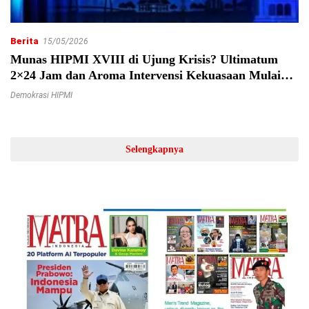
Berita
15/05/2026
Munas HIPMI XVIII di Ujung Krisis? Ultimatum
2×24 Jam dan Aroma Intervensi Kekuasaan Mulai
Mengoyak Organisasi
Demokrasi HIPMI
Selengkapnya