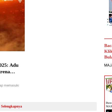
Bac
Kli
Bul
025: Adu
MAJ
Arena
iap memasuki
Selengkapnya