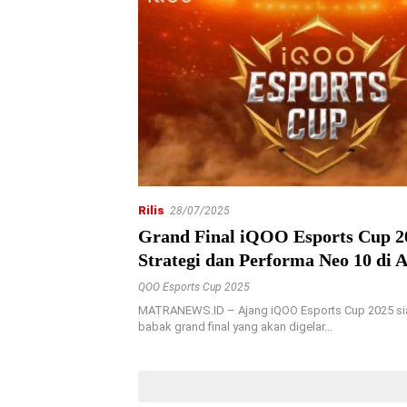
Rilis
28/07/2025
Grand Final iQOO Esports Cup 2
Strategi dan Performa Neo 10 di 
Kompetitif
QOO Esports Cup 2025
MATRANEWS.ID – Ajang iQOO Esports Cup 2025 s
babak grand final yang akan digelar…