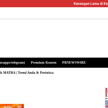
Kenangan Lama di Kampus Mangla
atsapps/telegram)
Premium Konten
PRNEWSWIRE
ah MATRA | Trend Anda & Peristiwa