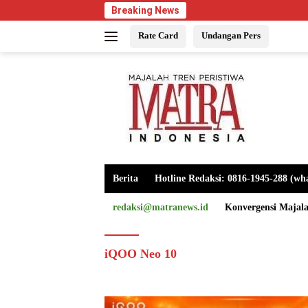
Langsung
Breaking News
ke
Rate Card
Undangan Pers
konten
Berita
Hotline Redaksi: 0816-1945-288 (wh
redaksi@matranews.id
Konvergensi Majal
iQOO Neo 10