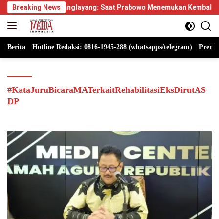
Langsung
us Manglayang: Saat Prabowo Menemukan Kembali Jejak Sejarah 
Breaking News
ke
konten
Berita
Hotline Redaksi: 0816-1945-288 (whatsapps/telegram)
Premi
#KataJuruBicaraMATerkaitRehabilitasiEksDirutAS
DP