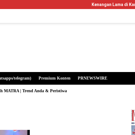
Kenangan Lama di Kampus Manglaya
atsapps/telegram)
Premium Konten
PRNEWSWIRE
ah MATRA | Trend Anda & Peristiwa