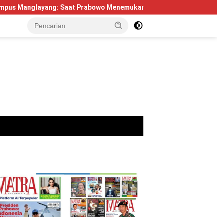
ng: Saat Prabowo Menemukan Kembali Jejak Sejarah IPDN