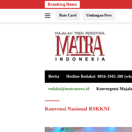
Langsung
Breaking News
ke
Rate Card
Undangan Pers
konten
Berita
Hotline Redaksi: 0816-1945-288 (wh
redaksi@matranews.id
Konvergensi Majal
Konvensi Nasional RSKKNI