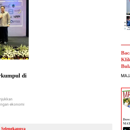
Bac
Kli
Bul
rkumpul di
MAJ
njukkan
angan ekonomi
Selengkapnya