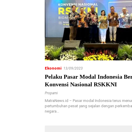
Ekonomi
13/09/2023
Pelaku Pasar Modal Indonesia Be
Konvensi Nasional RSKKNI
Propami
MatraNews.id – Pasar modal Indonesia terus menu
pertumbuhan pesat yang sejalan dengan perkemb
negara…