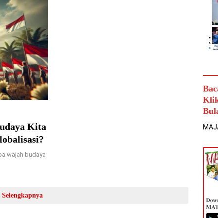
Bac
Kli
Bul
udaya Kita
MAJ
obalisasi?
pa wajah budaya
Selengkapnya