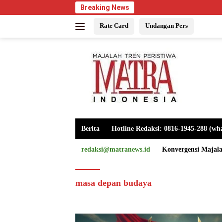
Langsung
Breaking News
ke
Rate Card
Undangan Pers
konten
Berita
Hotline Redaksi: 0816-1945-288 (wh
redaksi@matranews.id
Konvergensi Majal
masa depan budaya