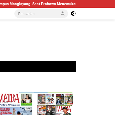
ng: Saat Prabowo Menemukan Kembali Jejak Sejarah IPDN