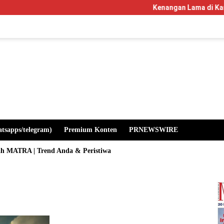
Kenangan Lama di Kampus Manglaya
atsapps/telegram)
Premium Konten
PRNEWSWIRE
ah MATRA | Trend Anda & Peristiwa