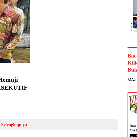
Bac
Kli
Bul
 Memuji
MAJ
EKSEKUTIF
Selengkapnya