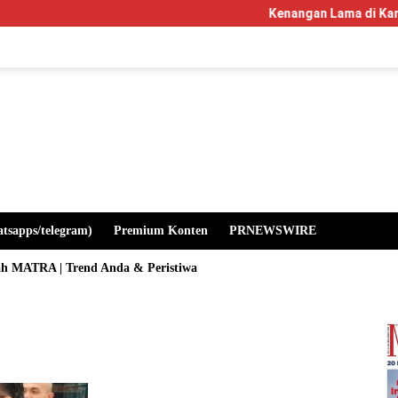
Kenangan Lama di Kampus Manglayan
atsapps/telegram)
Premium Konten
PRNEWSWIRE
ah MATRA | Trend Anda & Peristiwa