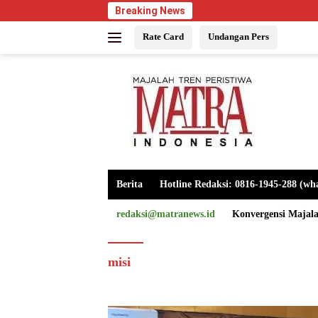
Langsung
Breaking News
ke
Rate Card
Undangan Pers
konten
Berita
Hotline Redaksi: 0816-1945-288 (wh
redaksi@matranews.id
Konvergensi Majal
misi