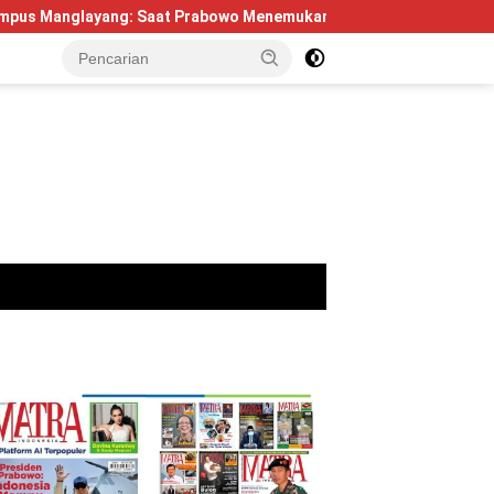
ng: Saat Prabowo Menemukan Kembali Jejak Sejarah IPDN