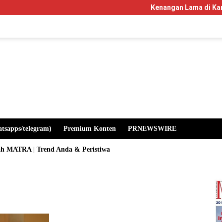
Kenangan Lama di Kampus Manglaya
atsapps/telegram)
Premium Konten
PRNEWSWIRE
ah MATRA | Trend Anda & Peristiwa