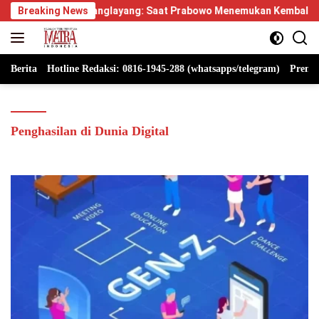
Langsung
us Manglayang: Saat Prabowo Menemukan Kembali Jejak Sejarah I
Breaking News
ke
konten
Berita
Hotline Redaksi: 0816-1945-288 (whatsapps/telegram)
Premi
Penghasilan di Dunia Digital